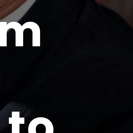
om
 to