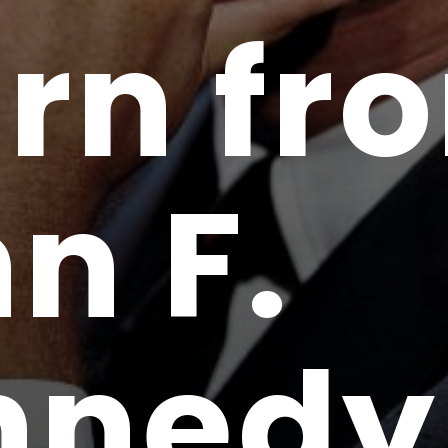
rn fr
n F.
nnedy