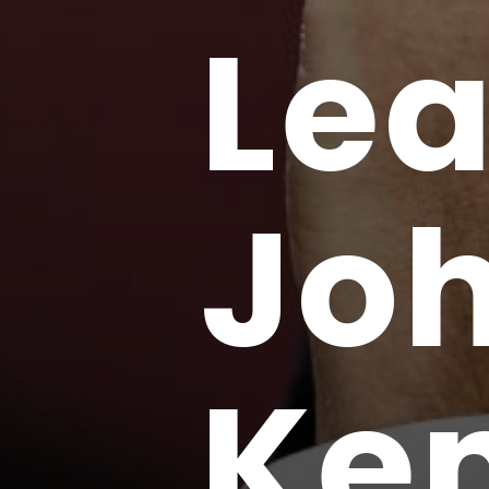
Lea
Joh
Ke